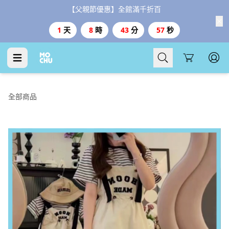
【父親節優惠】全館滿千折百
1
天
8
時
43
分
56
秒
Cart
全部商品