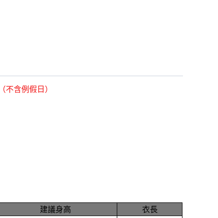
貨（不含例假日
）
建議身高
衣長