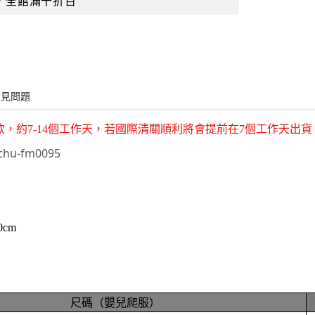
，全館滿千折百
常見問題
款，約7-14個工作天，若國際清關順利將會提前在7個工作天出
hu-fm0095
0cm
尺碼（嬰兒爬服）