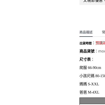
父親節優惠
聖誕.小女童(2-8歲)
開運服.小男童(2-8歲)
小洋裝系列
開運服.小女童(2-8歲)
日本浴衣系列
寶寶拍照系列
商品描述
獨家設計系列
：
預購
BABY 睡袋／包巾
出貨時間
moc
商品貨號
：
優惠組合系列(160／件)
尺寸表
：
爬服 66-90cm
小孩尺碼 80-15
媽媽 S-XXL
爸爸 M-4XL