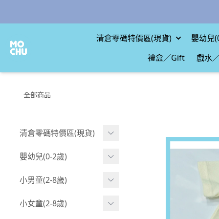
清倉零碼特價區(現貨)
嬰幼兒(0
禮盒／Gift
戲水／
全部商品
清倉零碼特價區(現貨)
現貨.寶寶
嬰幼兒(0-2歲)
現貨.男童
BABY 包屁衣(短袖)
小男童(2-8歲)
現貨.女童
BABY 包屁衣(長袖)
Boy 上身(短袖)
小女童(2-8歲)
現貨.配件
BABY 包屁衣(包腳款)