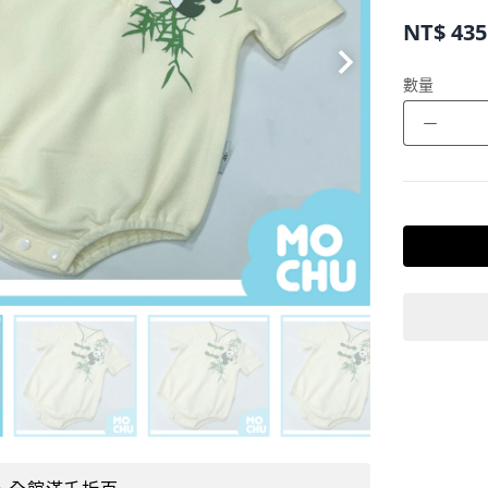
NT$
435
數量
－