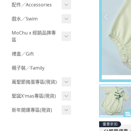
Boy 上身(長袖)
Girl 上身(短袖)
配件／Accessories
BABY 包屁衣(加絨加厚)
Boy 下身(短褲)
Girl 上身(長袖)
Acc 口水巾
戲水／Swim
BABY 外套
Boy 下身(長褲)
Girl 下身(短褲)
Acc 帽子
泳裝
MoChu x 經銷品牌專
BABY 上身(短袖)
Boy 套裝(短袖)
Girl 下身(長褲)
區
Acc 襪子
泳具
BABY 上身(長袖)
Boy 套裝(長袖)
Girl 套裝(短袖)
Acc 鞋子
©Wonchi 台灣 ｜ 兒童軟
禮盒／Gift
野餐趣
BABY 下身(短褲)
Boy 外套
積木
Girl 套裝(長袖)
Acc 餐具
親子裝／Family
BABY 下身(長褲)
叢林探險系列
©Disney 美國｜嬰兒用品
Girl 外套
Acc 雨具
BABY 套裝(短袖)
萬聖節搗蛋專區(現貨)
小紳士系列
©風車圖書 台灣｜兒童圖
率性牛仔風
Acc 玩具
書
BABY 套裝(長袖)
韓國小歐巴
萬聖造型頭套(3歲以上)
聖誕X'mas專區(現貨)
夢幻童話系列
Acc 寢具
©Billy Bob 美國｜嬰兒奶
卡通復刻系列
萬聖.嬰幼兒(0-2歲)
小洋裝系列
嘴
聖誕.嬰幼兒(0-2歲)
新年開運專區(現貨)
Acc 其他
下殺199系列
萬聖.小男童(2-8歲)
韓國小歐尼
©MamiBB 西班牙｜嬰兒
聖誕.小男童(2-8歲)
開運服.嬰幼兒(0-2歲)
優惠折扣
小紳士系列
固齒器
萬聖.小女童(2-8歲)