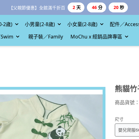
2
天
46
分
18
秒
【父親節優惠】全館滿千折百
-2歲)
小男童(2-8歲)
小女童(2-8歲)
配件／Access
Swim
親子裝／Family
MoChu x 經銷品牌專區
熊貓竹
商品貨號
尺寸