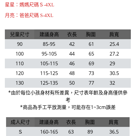
星星：媽媽尺碼Ｓ-4XL
月亮：爸爸尺碼 S-4XL
兒童尺寸
建議身高
衣長
胸圍
肩寬
90
85-95
42
61
25.4
100
95-105
44
65
27.2
110
105-115
46
69
29
120
115-125
48
73
30.5
130
125-135
50
77
32
*由於每位小孩身材有所差異，尺寸表年齡及身高僅供參
考
*商品為手工平放測量，可能存在1~3cm誤差
成人尺寸
建議身高
衣長
胸圍
肩寬
Ｓ
160-165
63
89
36.5