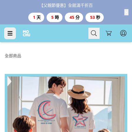
【父親節優惠】全館滿千折百
1
天
5
時
45
分
51
秒
Cart
全部商品