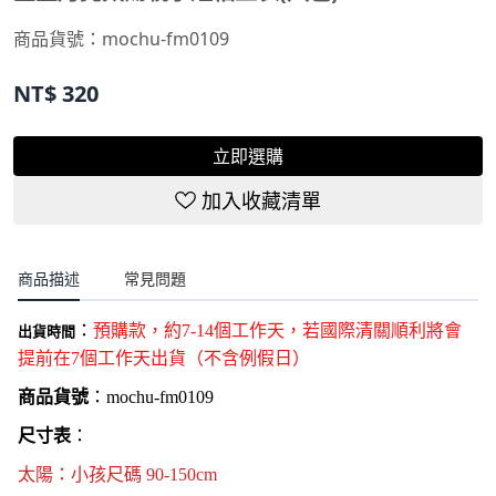
商品貨號：
mochu-fm0109
NT$
320
立即選購
加入收藏清單
商品描述
常見問題
：
預購款，約7-14個工作天，若國際清關順利將會
出貨時間
提前在7個工作天出貨（不含例假日
）
商品貨號
：
mochu-
fm0109
尺寸表
：
太陽
：
小孩尺碼
9
0-150cm