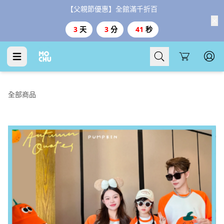
【父親節優惠】全館滿千折百
3
天
3
分
40
秒
Cart
全部商品