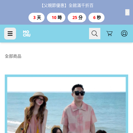
【父親節優惠】全館滿千折百
3
天
10
時
25
分
4
秒
Cart
全部商品