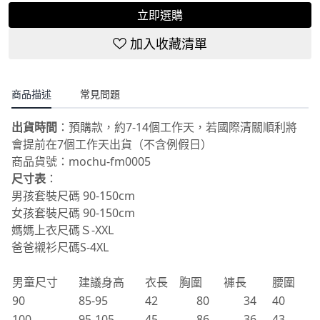
加入收藏清單
商品描述
常見問題
出貨時間
：預購款，約7-14個工作天，若國際清關順利將
會提前在7個工作天出貨（不含例假日）
商品貨號：mochu-fm0005
尺寸表
：
男孩套裝尺碼 90-150cm
女孩套裝尺碼 90-150cm
媽媽上衣尺碼Ｓ-XXL
爸爸襯衫尺碼S-4XL
男童尺寸
建議身高
衣長
胸圍
褲長
腰圍
90
85-95
42
80
34
40
100
95-105
45
86
36
43
110
105-115
48
90
38
46