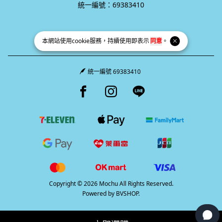
本網站使用
cookie
服務，持續使用即表示
同意
。
統一編號 69383410
Facebook page
Instagram page
Line page
Copyright © 2026 Mochu All Rights Reserved.
Powered by
BVSHOP
.