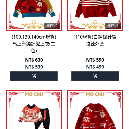
庫存
2
庫存
1
(100.130.140cm現貨)
(110現貨)白線條針織
馬上有錢針織上衣(二
拉鍊外套
色)
NT$ 630
NT$ 590
NT$
539
NT$
499