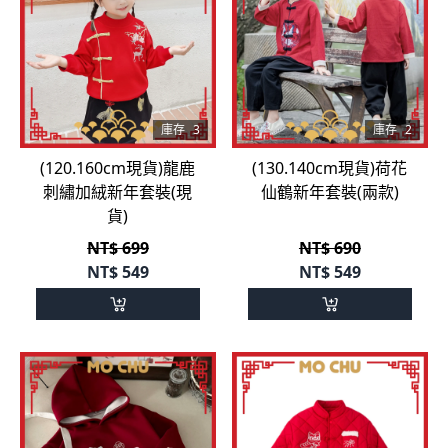
庫存
3
庫存
2
(120.160cm現貨)龍鹿
(130.140cm現貨)荷花
刺繡加絨新年套裝(現
仙鶴新年套裝(兩款)
貨)
NT$ 699
NT$ 690
NT$
549
NT$
549