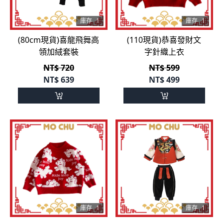
庫存
1
庫存
1
(80cm現貨)喜龍飛舞高
(110現貨)恭喜發財文
領加絨套裝
字針織上衣
NT$ 720
NT$ 599
NT$
639
NT$
499
庫存
1
庫存
1