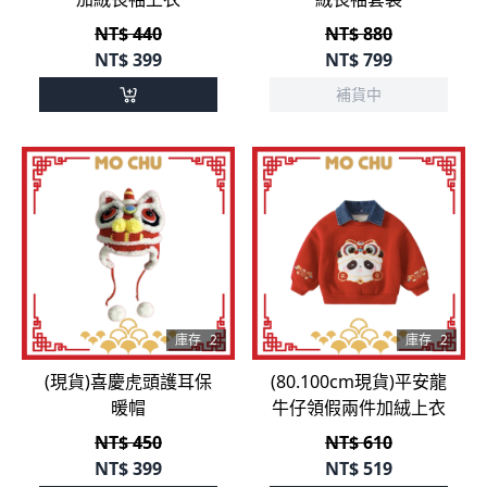
NT$ 440
NT$ 880
NT$
399
NT$
799
補貨中
庫存
2
庫存
2
(現貨)喜慶虎頭護耳保
(80.100cm現貨)平安龍
暖帽
牛仔領假兩件加絨上衣
NT$ 450
NT$ 610
NT$
399
NT$
519