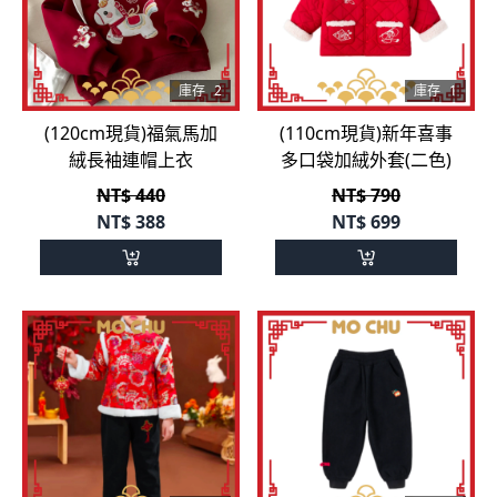
庫存
2
庫存
1
(120cm現貨)福氣馬加
(110cm現貨)新年喜事
絨長袖連帽上衣
多口袋加絨外套(二色)
NT$ 440
NT$ 790
NT$
388
NT$
699