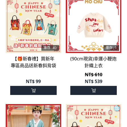
庫存
40
庫存
1
【🎁新春禮】買新年
(90cm現貨)幸運小鞭炮
專區商品送新春斜背袋
針織上衣
NT$ 610
NT$
99
NT$
539