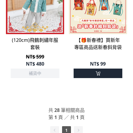
(120cm)飛鶴刺繡年服
【🎁新春禮】買新年
套裝
專區商品送新春斜背袋
NT$ 599
NT$
480
NT$
99
補貨中
共
28
筆相關商品
第
1
頁 ／ 共
1
頁
1