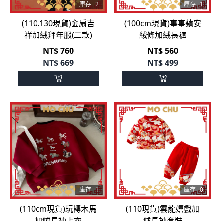
庫存
2
庫存
1
(110.130現貨)金扇吉
(100cm現貨)事事蘋安
祥加絨拜年服(二款)
絨條加絨長褲
NT$ 760
NT$ 560
NT$
669
NT$
499
庫存
1
庫存
0
(110cm現貨)玩轉木馬
(110現貨)雲龍嬉戲加
加絨長袖上衣
絨長袖套裝