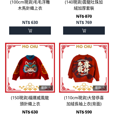
(100cm現貨)毛毛浮雕
(140現貨)雲龍吐珠加
木馬針織上衣
絨加厚套裝
NT$ 870
NT$
630
NT$
769
庫存
1
庫存
1
(150現貨)福運威風龍
(110cm現貨)大發恭喜
頭針織上衣
加絨長袖上衣(背面)
NT$ 630
NT$ 590