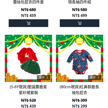
蕾絲包屁衣四件套
領長袖四件組
NT$ 680
NT$ 580
NT$
459
NT$
499
庫存
2
庫存
1
(5-6Y現貨)聖誕麋鹿星
(80cm現貨)紅鼻馴鹿長
星紗裙套裝
袖包屁衣
NT$ 520
NT$ 399
NT$
439
NT$
299