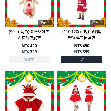
庫存
0
庫存
2
(90cm現貨)條紋聖誕老
(110.120cm現貨)經典
人長袖包屁衣
聖誕連衣裙套裝
NT$ 420
NT$ 450
NT$
329
NT$
399
補貨中