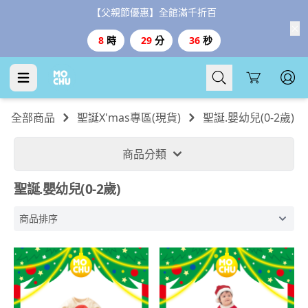
【父親節優惠】全館滿千折百
8
時
29
分
36
秒
Cart
全部商品
聖誕X'mas專區(現貨)
聖誕.嬰幼兒(0-2歲)
商品分類
聖誕.嬰幼兒(0-2歲)