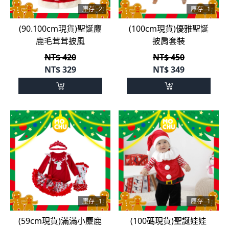
庫存
2
庫存
1
(90.100cm現貨)聖誕麋
(100cm現貨)優雅聖誕
鹿毛茸茸披風
披肩套裝
NT$ 420
NT$ 450
NT$
329
NT$
349
庫存
1
庫存
1
(59cm現貨)滿滿小麋鹿
(100碼現貨)聖誕娃娃