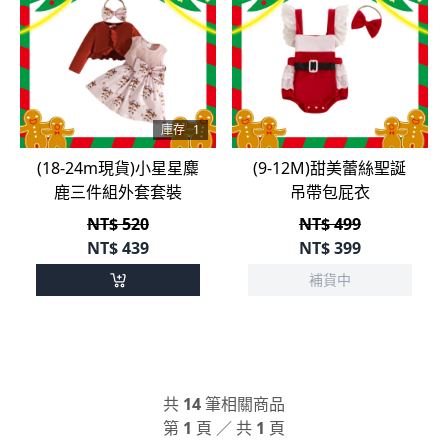
庫存
1
(18-24m現貨)小星星麋
(9-12M)甜美蕾絲聖誕
鹿三件組外套套裝
吊帶包屁衣
NT$ 520
NT$ 499
NT$
439
NT$
399
補貨中
共
14
筆相關商品
第
1
頁 ／ 共
1
頁