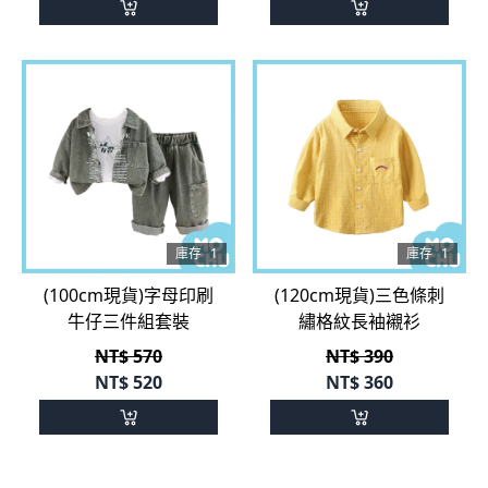
庫存
1
庫存
1
(100cm現貨)字母印刷
(120cm現貨)三色條刺
牛仔三件組套裝
繡格紋長袖襯衫
NT$ 570
NT$ 390
NT$
520
NT$
360