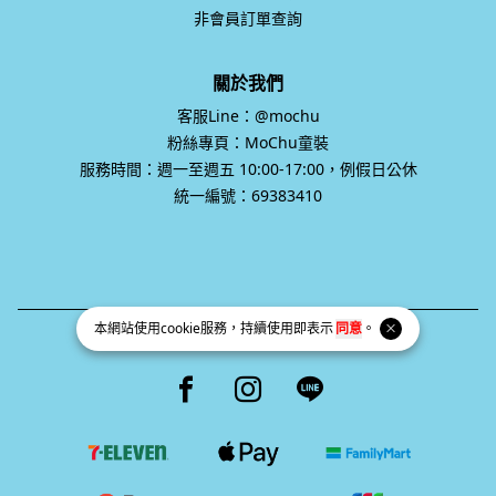
關於我們
客服Line：@mochu
粉絲專頁：MoChu童裝
服務時間：週一至週五 10:00-17:00，例假日公休
統一編號：69383410
統一編號 69383410
Facebook page
Instagram page
Line page
本網站使用
cookie
服務，持續使用即表示
同意
。