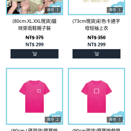
(80cm.XL.XXL現貨)貓
(73cm現貨)彩色卡通字
咪穿雨鞋親子裝
母短袖上衣
NT$ 375
NT$ 350
NT$
299
NT$
299
庫存
2
庫存
1
(90cm.L碼現貨)寶寶遊
(90cm現貨)寶寶遊戲親
戲親子裝-管理者
子上衣-管理者