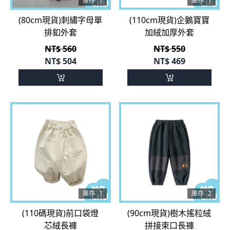
排釦外套
加絨加厚外套
NT$ 560
NT$ 550
NT$
504
NT$
469
庫存
1
庫存
2
(110碼現貨)前口袋燈
(90cm現貨)樹木搖粒絨
芯絨長褲
拼接束口長褲
NT$ 399
NT$ 399
NT$
360
NT$
360