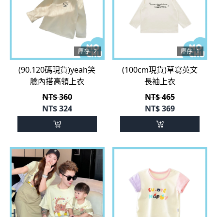
庫存
2
庫存
1
(90.120碼現貨)yeah笑
(100cm現貨)草寫英文
臉內搭高領上衣
長袖上衣
NT$ 360
NT$ 465
NT$
324
NT$
369
庫存
1
庫存
1