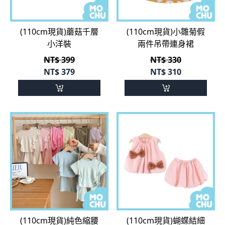
(110cm現貨)蘑菇千層
(110cm現貨)小雛菊假
小洋裝
兩件吊帶連身裙
NT$ 399
NT$ 330
NT$
379
NT$
310
(110cm現貨)純色縮腰
(110cm現貨)蝴蝶結細
喇叭套裝
格花苞套裝
NT$ 399
NT$ 399