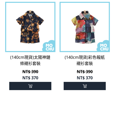
(140cm現貨)太陽神鏈
(140cm現貨)彩色報紙
條襯衫套裝
襯衫套裝
NT$ 390
NT$ 390
NT$
370
NT$
370
共
189
筆相關商品
第
1
頁 ／ 共
6
頁