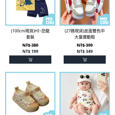
(100cm現貨)HI~恐龍
(27碼現貨)皮面雙色中
套裝
大童運動鞋
NT$ 380
NT$ 399
NT$
199
NT$
349
(21碼現貨)卡其碎花休
(66cm現貨)明星夥伴無