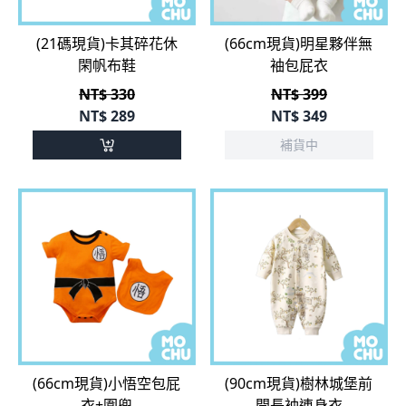
閑帆布鞋
袖包屁衣
NT$ 330
NT$ 399
NT$
289
NT$
349
補貨中
(66cm現貨)小悟空包屁
(90cm現貨)樹林城堡前
衣+圍兜
開長袖連身衣
NT$ 450
NT$ 380