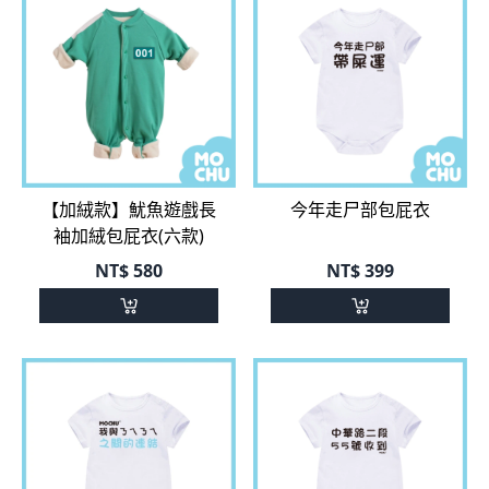
【加絨款】魷魚遊戲長
今年走尸部包屁衣
袖加絨包屁衣(六款)
NT$
580
NT$
399