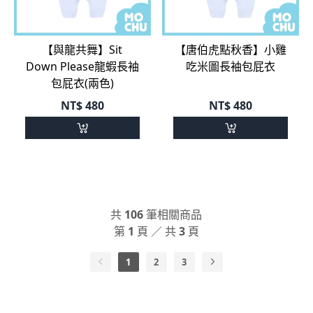
【與龍共舞】Sit
【唐伯虎點秋香】小雞
Down Please龍蝦長袖
吃米圖長袖包屁衣
包屁衣(兩色)
NT$
480
NT$
480
共
106
筆相關商品
第
1
頁 ／ 共
3
頁
1
2
3