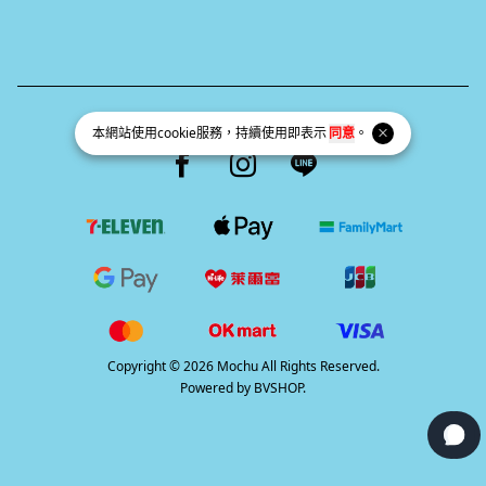
統一編號 69383410
本網站使用
cookie
服務，持續使用即表示
同意
。
Facebook page
Instagram page
Line page
Copyright © 2026 Mochu All Rights Reserved.
Powered by
BVSHOP
.