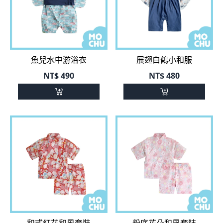
魚兒水中游浴衣
展翅白鶴小和服
NT$
490
NT$
480
和式紅花和風套裝
粉底花朵和風套裝
NT$
480
NT$
490