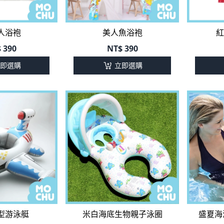
人浴袍
美人魚浴袍
紅
$
390
NT$
390
即選購
立即選購
型游泳艇
米白海底生物親子泳圈
盛夏海