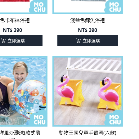
色卡布達浴袍
淺藍色鯨魚浴袍
NT$
390
NT$
390
立即選購
立即選購
洋風沙灘球(款式隨
動物王國兒童手臂圈(六款)
機)