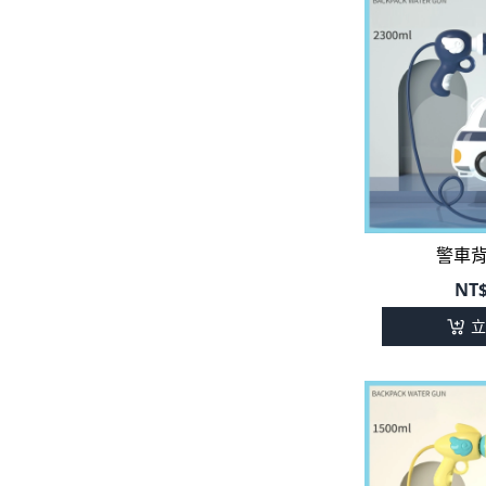
警車
NT
立