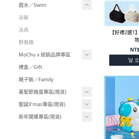
BABY 包屁衣(加絨加厚)
Boy 下身(短褲)
Girl 上身(長袖)
Acc 口水巾
戲水／Swim
BABY 外套
Boy 下身(長褲)
Girl 下身(短褲)
Acc 帽子
泳裝
BABY 上身(短袖)
Boy 套裝(短袖)
Girl 下身(長褲)
Acc 襪子
泳具
【好禮2選1
BABY 上身(長袖)
Boy 套裝(長袖)
Girl 套裝(短袖)
Acc 鞋子
野餐趣
NT
BABY 下身(短褲)
Boy 外套
Girl 套裝(長袖)
Acc 餐具
MoChu x 經銷品牌專區
立
BABY 下身(長褲)
叢林探險系列
Girl 外套
Acc 雨具
©Wonchi 台灣 ｜ 兒童軟積木
禮盒／Gift
BABY 套裝(短袖)
小紳士系列
率性牛仔風
Acc 玩具
©Disney 美國｜嬰兒用品
親子裝／Family
BABY 套裝(長袖)
韓國小歐巴
夢幻童話系列
Acc 寢具
©風車圖書 台灣｜兒童圖書
萬聖節搗蛋專區(現貨)
卡通復刻系列
小洋裝系列
Acc 其他
©Billy Bob 美國｜嬰兒奶嘴
萬聖造型頭套(3歲以上)
聖誕X'mas專區(現貨)
下殺199系列
韓國小歐尼
©MamiBB 西班牙｜嬰兒固齒
萬聖.嬰幼兒(0-2歲)
聖誕.嬰幼兒(0-2歲)
新年開運專區(現貨)
器
小紳士系列
萬聖.小男童(2-8歲)
聖誕.小男童(2-8歲)
開運服.嬰幼兒(0-2歲)
小洋裝系列
萬聖.小女童(2-8歲)
聖誕.小女童(2-8歲)
開運服.小男童(2-8歲)