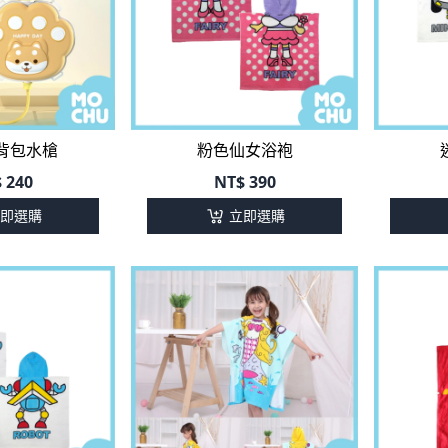
背包水槍
粉色仙女浴袍
$
240
NT$
390
即選購
立即選購