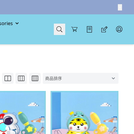
ories
Cart