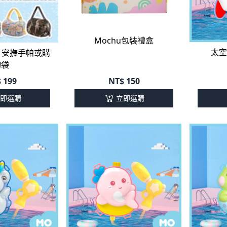
Mochu包裝禮盒
太空
】安撫手帕或購
物袋
$
199
NT$
150
即選購
立即選購