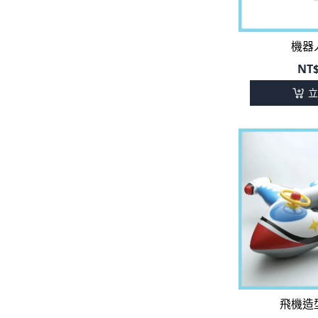
機器
NT
立
飛機造