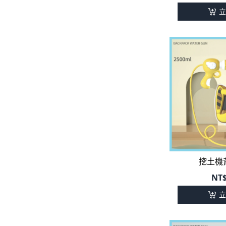
立
挖土機
NT
立