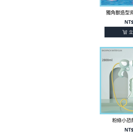
獨角獸造型背
日本浴衣系列
開運服.小女童(2-8歲)
NT
寶寶拍照系列
立
獨家設計系列
BABY 睡袋／包巾
優惠組合系列(160／件)
粉綠小恐
NT