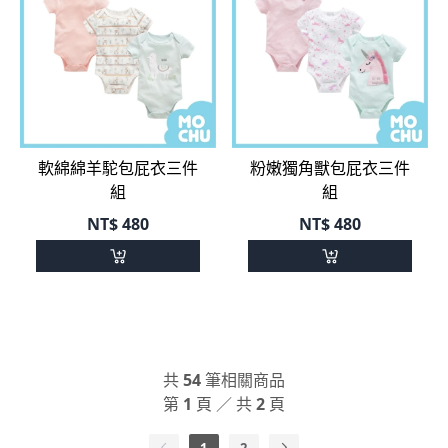
軟綿綿羊駝包屁衣三件
粉嫩獨角獸包屁衣三件
組
組
NT$
480
NT$
480
共
54
筆相關商品
第
1
頁 ／ 共
2
頁
1
2