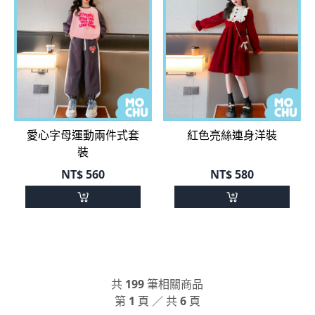
愛心字母運動兩件式套
紅色亮絲連身洋裝
裝
NT$
560
NT$
580
共
199
筆相關商品
第
1
頁 ／ 共
6
頁