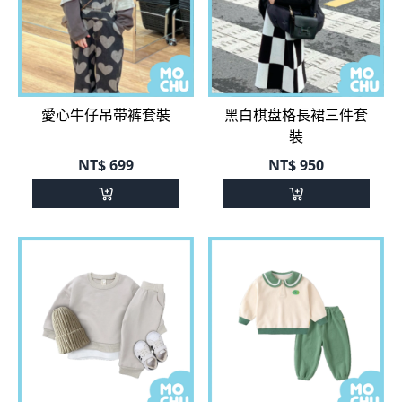
愛心牛仔吊带裤套裝
黑白棋盘格長裙三件套
裝
NT$
699
NT$
950