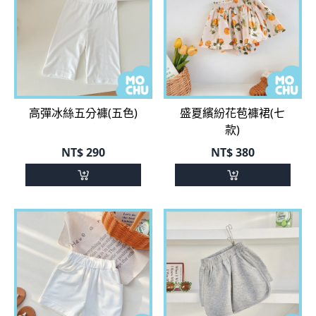
高彈冰絲五分褲(五色)
盛夏繽紛花苞褲裙(七
款)
NT$
290
NT$
380