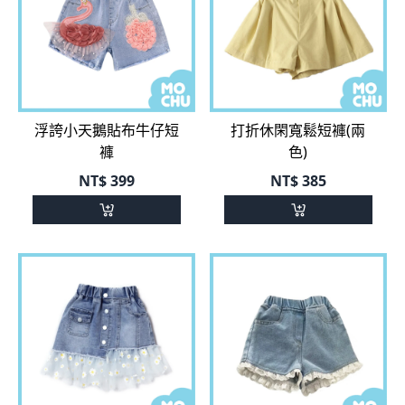
浮誇小天鵝貼布牛仔短
打折休閑寬鬆短褲(兩
褲
色)
NT$
399
NT$
385