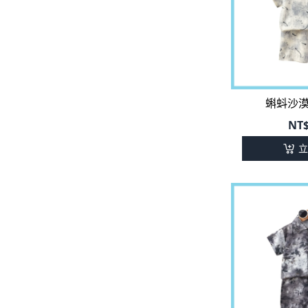
蝌蚪沙
NT
立