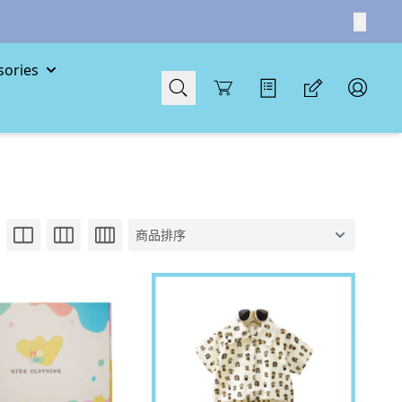
ories
Cart