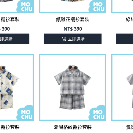
影襯衫套裝
紙雕花襯衫套裝
綠
$
390
NT$
390
即選購
立即選購
熊襯衫套裝
漸層格紋襯衫套裝
氣
$
390
NT$
390