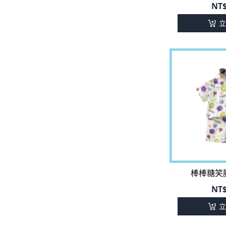
立
棒棒糖笑
NT
立