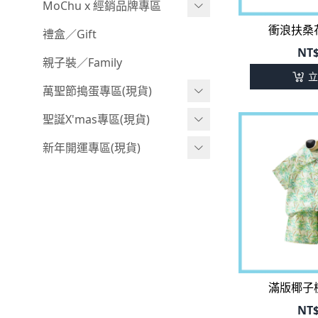
衝浪扶桑
日本浴衣系列
Girl 下身(長褲)
Acc 襪子
泳具
©Wonchi 台灣 ｜ 兒童軟積木
禮盒／Gift
NT
寶寶拍照系列
Girl 套裝(短袖)
Acc 鞋子
野餐趣
©Disney 美國｜嬰兒用品
親子裝／Family
立
獨家設計系列
Girl 套裝(長袖)
Acc 餐具
©風車圖書 台灣｜兒童圖書
萬聖節搗蛋專區(現貨)
BABY 睡袋／包巾
Girl 外套
Acc 雨具
©Billy Bob 美國｜嬰兒奶嘴
萬聖造型頭套(3歲以上)
聖誕X'mas專區(現貨)
優惠組合系列(160／件)
率性牛仔風
Acc 玩具
©MamiBB 西班牙｜嬰兒固齒
萬聖.嬰幼兒(0-2歲)
聖誕.嬰幼兒(0-2歲)
新年開運專區(現貨)
器
夢幻童話系列
Acc 寢具
萬聖.小男童(2-8歲)
聖誕.小男童(2-8歲)
開運服.嬰幼兒(0-2歲)
小洋裝系列
Acc 其他
萬聖.小女童(2-8歲)
聖誕.小女童(2-8歲)
開運服.小男童(2-8歲)
韓國小歐尼
開運服.小女童(2-8歲)
滿版椰子
NT