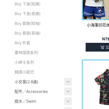
BABY 包屁衣(加絨加厚)
Boy 下身(短褲)
BABY 外套
Boy 下身(長褲)
BABY 上身(短袖)
Boy 套裝(短袖)
小海軍印花休
BABY 上身(長袖)
Boy 套裝(長袖)
NT
BABY 下身(短褲)
Boy 外套
立
BABY 下身(長褲)
叢林探險系列
BABY 套裝(短袖)
小紳士系列
BABY 套裝(長袖)
韓國小歐巴
卡通復刻系列
小女童(2-8歲)
下殺199系列
Girl 上身(短袖)
配件／Accessories
小紳士系列
Girl 上身(長袖)
Acc 口水巾
戲水／Swim
小洋裝系列
Girl 下身(短褲)
Acc 帽子
泳裝
MoChu x 經銷品牌專區