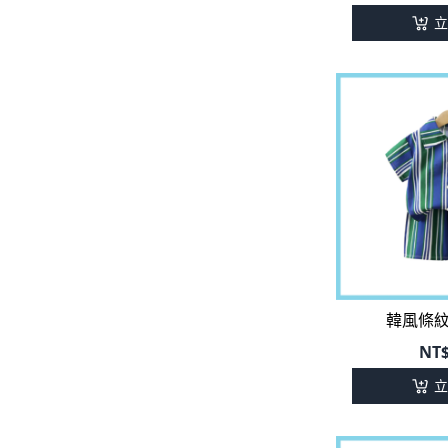
立
韓風條
NT
立