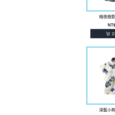
暗夜樹
NT
立
深藍小
NT