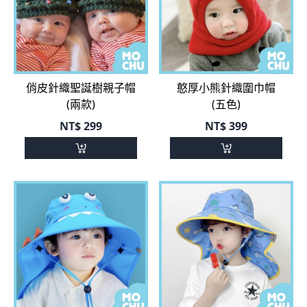
俏皮針織聖誕樹親子帽
憨厚小熊針織圍巾帽
(兩款)
(五色)
NT$
299
NT$
399
荷葉大帽簷繽紛防曬帽
太空火箭護頸大帽沿防