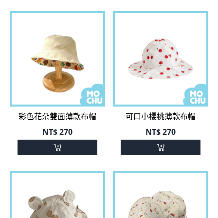
彩色花朵雙面薄款布帽
可口小櫻桃薄款布帽
NT$
270
NT$
270