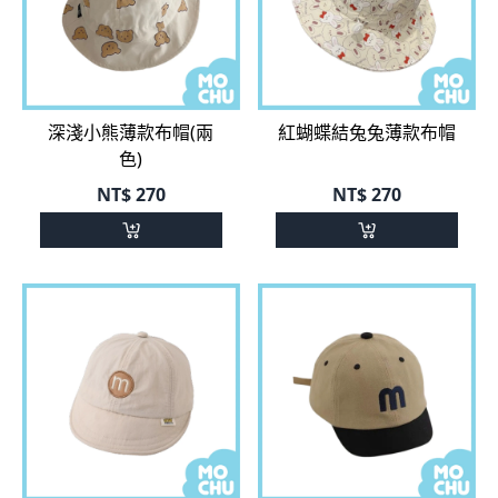
深淺小熊薄款布帽(兩
紅蝴蝶結兔兔薄款布帽
色)
NT$
270
NT$
270
m字小圓標速乾鴨舌帽
拼色刺繡m字鴨舌帽
(七色)
(六色)