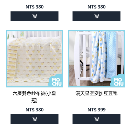
六層雙色紗布被(小皇
漫天星空安撫豆豆毯
冠)
NT$
380
NT$
399