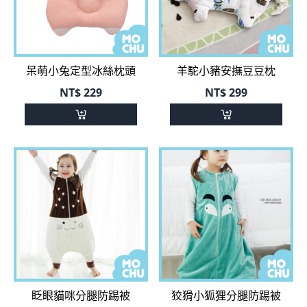
呆萌小兔定型冰絲枕頭
羊駝小豬安撫豆豆枕
NT$
229
NT$
299
眨眼貓咪分腿防踢被
狡猾小狐狸分腿防踢被
NT$
490
NT$
490