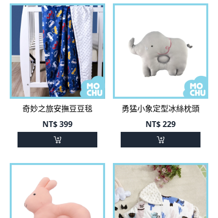
奇妙之旅安撫豆豆毯
勇猛小象定型冰絲枕頭
NT$
399
NT$
229