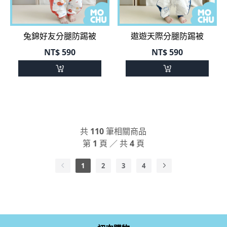
兔錦好友分腿防踢被
遨遊天際分腿防踢被
NT$
590
NT$
590
共
110
筆相關商品
第
1
頁 ／ 共
4
頁
1
2
3
4
初次購物
品牌介紹