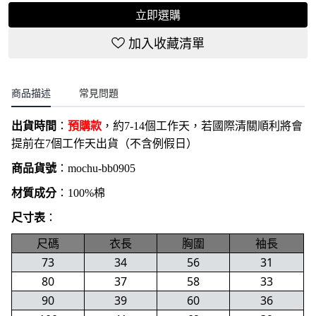
立即選購
加入收藏清單
商品描述
常見問題
出貨時間
：
預購款
，約7-14個工作天，若國際清關順利將會
提前在7個工作天出貨（不含例假日）
商品貨號
：
mochu-bb0905
材質成分
：100%棉
尺寸表
：
尺碼
衣長
胸圍
袖長
73
34
56
31
80
37
58
33
90
39
60
36