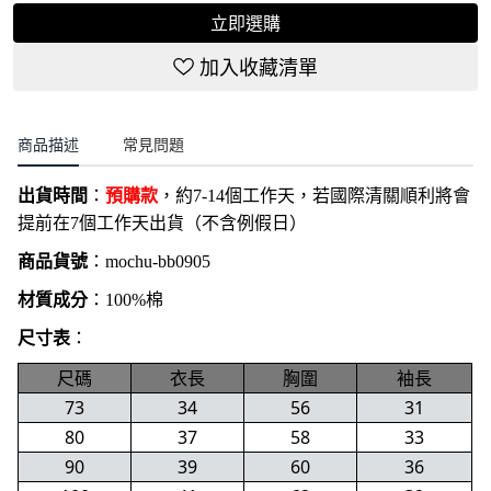
立即選購
加入收藏清單
商品描述
常見問題
出貨時間
：
預購款
，約7-14個工作天，若國際清關順利將會
提前在7個工作天出貨（不含例假日）
商品貨號
：
mochu-bb0905
材質成分
：100%棉
尺寸表
：
尺碼
衣長
胸圍
袖長
73
34
56
31
80
37
58
33
90
39
60
36