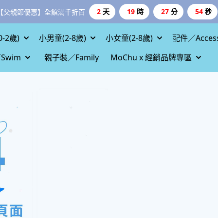
2
天
19
時
27
分
54
秒
【父親節優惠】全館滿千折百
-2歲)
小男童(2-8歲)
小女童(2-8歲)
配件／Access
Swim
親子裝／Family
MoChu x 經銷品牌專區