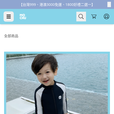
【父親節優惠】全館滿千折百
2
天
12
時
15
分
48
秒
Cart
全部商品